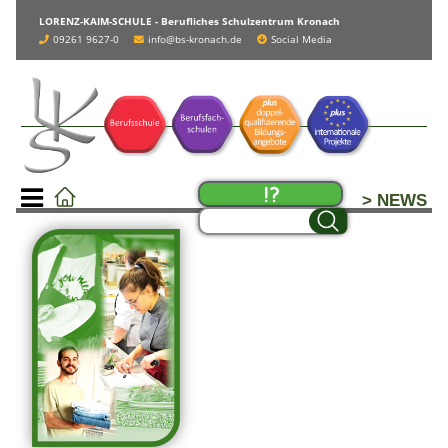
LORENZ-KAIM-SCHULE - Berufliches Schulzentrum Kronach
09261 9627-0
info@bs-kronach.de
Social Media
> NEWS