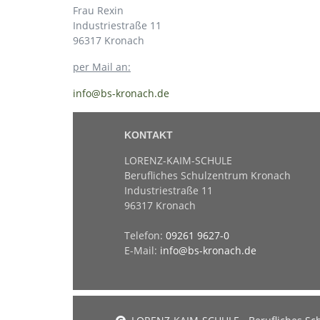
Frau Rexin
Industriestraße 11
96317 Kronach
per Mail an:
info@bs-kronach.de
KONTAKT
LORENZ-KAIM-SCHULE
Berufliches Schulzentrum Kronach
Industriestraße 11
96317 Kronach
Telefon:
09261 9627-0
E-Mail:
info@bs-kronach.de