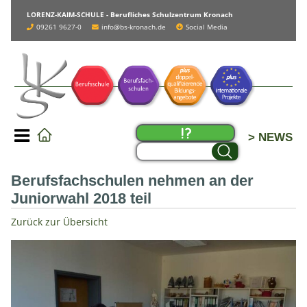
LORENZ-KAIM-SCHULE - Berufliches Schulzentrum Kronach
09261 9627-0
info@bs-kronach.de
Social Media
> NEWS
Berufsfachschulen nehmen an der
Juniorwahl 2018 teil
Zurück zur Übersicht