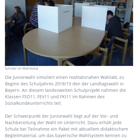
Schüler im Wahllokal
Die Juniorwahl simuliert einen realitätsnahen Wahlakt, zu
Beginn des Schuljahres 2018/19 den der Landtagswahl in
Bayern. An diesem landesweiten Schulprojekt nahmen die
Klassen FSO11, FEV11 und FKI11 im Rahmen des
Sozialkundeunterrichts teil.
Der Schwerpunkt der Juniorwahl liegt auf der Vor- und
Nachbereitung der Wahl im Unterricht. Dazu erhält jede
Schule bei Teilnahme ein Paket mit aktuellem didaktischem
Begleitmaterial, um das bayerische Wahlsystem kennen zu