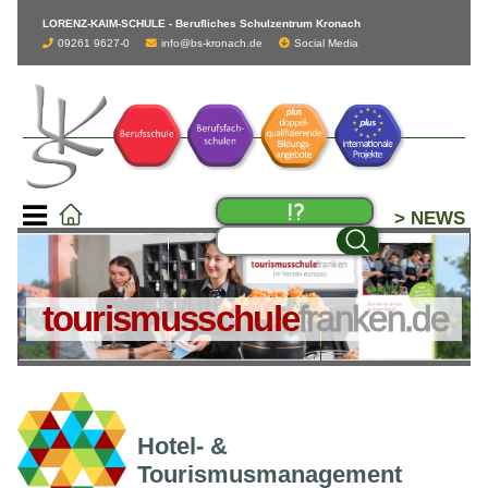
LORENZ-KAIM-SCHULE - Berufliches Schulzentrum Kronach
09261 9627-0
info@bs-kronach.de
Social Media
> NEWS
tourismusschule
franken.de
Hotel- &
Tourismusmanagement